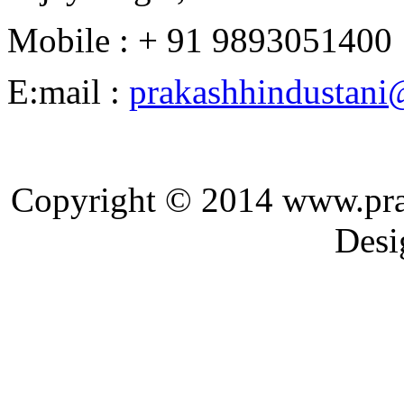
Mobile : + 91 9893051400
E:mail :
prakashhindustan
Copyright © 2014 ww
Designed and 