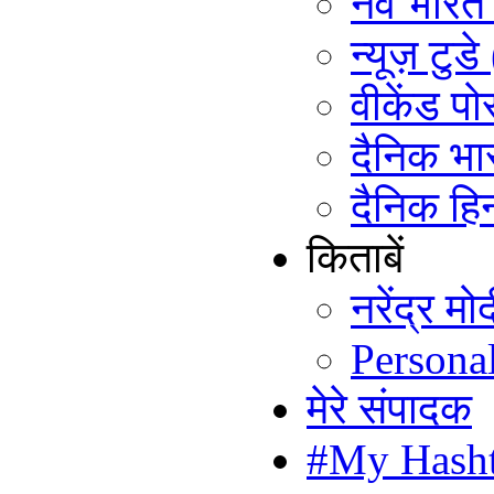
नव भारत ट
न्यूज़ टुड
वीकेंड पो
दैनिक भा
दैनिक हिन
किताबें
नरेंद्र म
Persona
मेरे संपादक
#My Hash