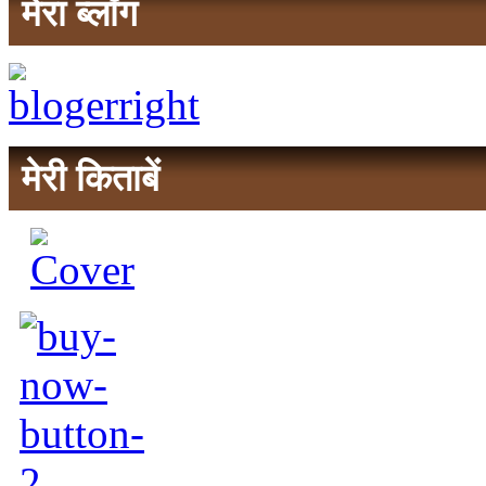
मेरा ब्लॉग
मेरी किताबें