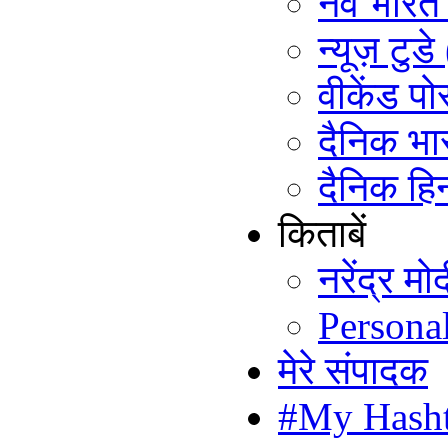
नव भारत ट
न्यूज़ टुड
वीकेंड पो
दैनिक भा
दैनिक हिन
किताबें
नरेंद्र म
Persona
मेरे संपादक
#My Hash