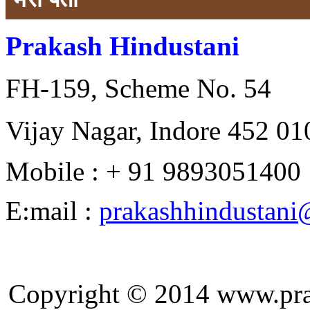
Prakash Hindustani
FH-159, Scheme No. 54
Vijay Nagar, Indore 452 010
Mobile : + 91 9893051400
E:mail :
prakashhindustan
Copyright © 2014 ww