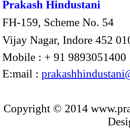
Prakash Hindustani
FH-159, Scheme No. 54
Vijay Nagar, Indore 452 010
Mobile : + 91 9893051400
E:mail :
prakashhindustan
Copyright © 2014 ww
Designed and 