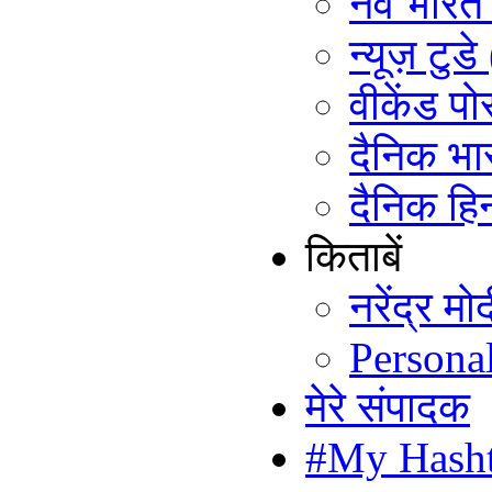
नव भारत ट
न्यूज़ टुड
वीकेंड पो
दैनिक भा
दैनिक हिन
किताबें
नरेंद्र म
Persona
मेरे संपादक
#My Hash