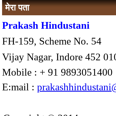
मेरा पता
Prakash Hindustani
FH-159, Scheme No. 54
Vijay Nagar, Indore 452 010
Mobile : + 91 9893051400
E:mail :
prakashhindustan