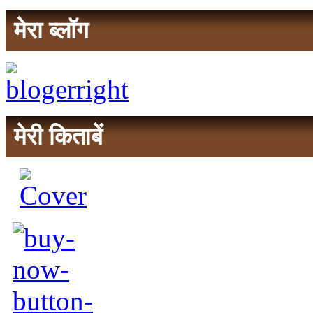
मेरा ब्लॉग
मेरी किताबें