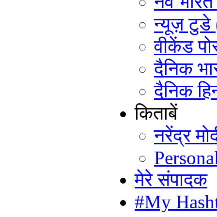
नव भारत ट
न्यूज़ टुड
वीकेंड पो
दैनिक भा
दैनिक हिन
किताबें
नरेंद्र म
Persona
मेरे संपादक
#My Hash