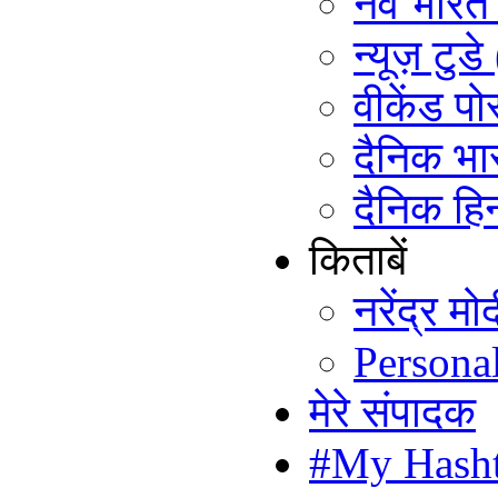
नव भारत ट
न्यूज़ टुड
वीकेंड पो
दैनिक भा
दैनिक हिन
किताबें
नरेंद्र म
Persona
मेरे संपादक
#My Hash