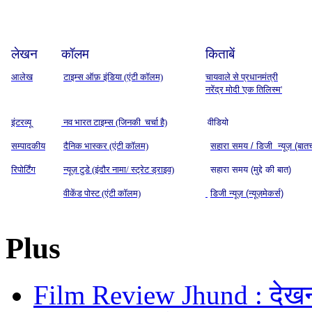
लेखन
कॉलम
किताबें
आलेख
टाइम्स ऑफ़ इंडिया (एंटी कॉलम)
चायवाले से प्रधानमंत्री
नरेंद्र मोदी 'एक तिलिस्म'
इंटरव्यू
नव भारत टाइम्स (जिनकी चर्चा है)
वीडियो
सम्पादकीय
दैनिक भास्कर (एंटी कॉलम)
सहारा समय / डिजी न्यूज़ (बात
रिपोर्टिंग
न्यूज़ टुडे (इंदौर नामा/ स्ट्रेट ड्राइव)
सहारा समय (मुद्दे की बात)
वीकेंड पोस्ट (एंटी कॉलम)
डिजी न्यूज़ (न्यूज़मेकर्स)
Plus
Film Review Jhund : देखनी