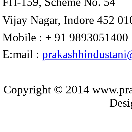
FH-159, Scheme No. 54
Vijay Nagar, Indore 452 010
Mobile : + 91 9893051400
E:mail :
prakashhindustan
Copyright © 2014 ww
Designed and 