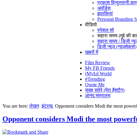
प्रकाश हिन्दुस्तानी.काम
अवॉर्डस्
झलकियां
Personal Branding 
वीडियो
स्पेशल शो
सहारा समय (मुद्दे की बा
सहारा समय / डिजी न्यू
डिजी न्यूज़ (न्यूज़मेकर्स)
खबरों में
Film Review
My FB Friends
(M)Ad World
#Trending
Quote Me
सुबह सवेरे (मेरा हैशटैग)
आनंद मंत्रालय
You are here:
लेखन
इंटरव्यू
Opponent considers Modi the most powerf
Opponent considers Modi the most powerf