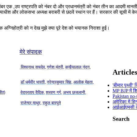
बर एक ,उप राष्ट्रपति को नंबर दो और प्रधानमंत्री को नंबर तीन का आदमी मानत
 न्यायाधीश और लोकसभा अध्यक्ष बराबरी से छठवें स्थान पर हैं। सरकार की सूची में क
वेक अग्निहोत्री को न देख मुझे क्या पूरे देश को भयानक निराशा हुई।
मेरे संपादक
विश्वनाथ सचदेव
गणेश मंत्री,
कन्हैयालाल नंदन,
,
Article
डॉ धर्मवीर भारती,
नरेन्द्रकुमार सिंह,
आलोक मेहता,
'बीमार पृथ्व
MP BJP में श
चीत)
वेदप्रताप वैदिक,
श्रवण गर्ग,
अभय छजलानी,
Pakistan no-
अमेरिका में हि
राजेन्द्र माथुर,
राहुल बारपुते
आईआईएमसी के ड
Search