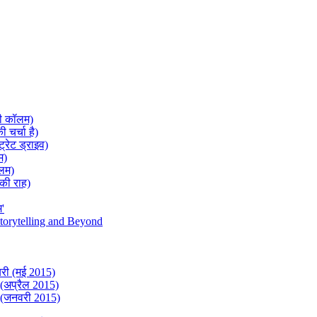
टी कॉलम)
 चर्चा है)
्ट्रेट ड्राइव)
म)
ॉलम)
 की राह)
म'
torytelling and Beyond
यरी (मई 2015)
े (अप्रैल 2015)
ी (जनवरी 2015)