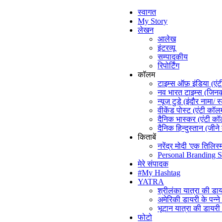
स्वागत
My Story
लेखन
आलेख
इंटरव्यू
सम्पादकीय
रिपोर्टिंग
कॉलम
टाइम्स ऑफ़ इंडिया (एं
नव भारत टाइम्स (जिनकी
न्यूज़ टुडे (इंदौर नामा/ स
वीकेंड पोस्ट (एंटी कॉल
दैनिक भास्कर (एंटी क
दैनिक हिन्दुस्तान (जीने
किताबें
नरेंद्र मोदी 'एक तिलिस्
Personal Branding S
मेरे संपादक
#My Hashtag
YATRA
श्रीलंका यात्रा की डा
अमेरिकी डायरी के पन्न
भूटान यात्रा की डायर
फोटो