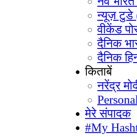
नव भारत ट
न्यूज़ टुड
वीकेंड पो
दैनिक भा
दैनिक हिन
किताबें
नरेंद्र म
Persona
मेरे संपादक
#My Hash