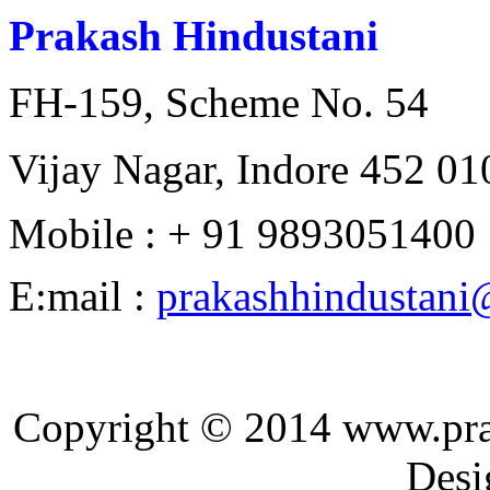
Prakash Hindustani
FH-159, Scheme No. 54
Vijay Nagar, Indore 452 010
Mobile : + 91 9893051400
E:mail :
prakashhindustan
Copyright © 2014 ww
Designed and 