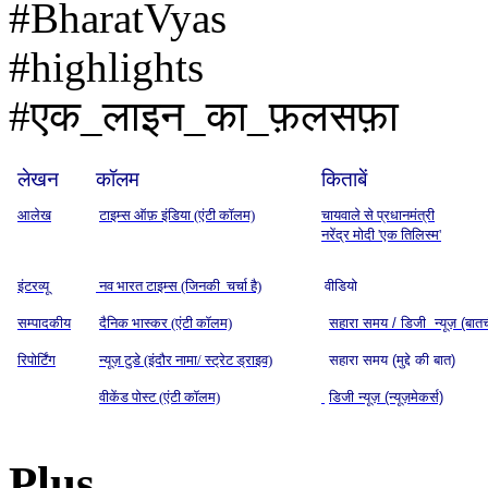
#BharatVyas
#highlights
#एक_लाइन_का_फ़लसफ़ा
लेखन
कॉलम
किताबें
आलेख
टाइम्स ऑफ़ इंडिया (एंटी कॉलम)
चायवाले से प्रधानमंत्री
नरेंद्र मोदी 'एक तिलिस्म'
इंटरव्यू
नव भारत टाइम्स (जिनकी चर्चा है)
वीडियो
सम्पादकीय
दैनिक भास्कर (एंटी कॉलम)
सहारा समय / डिजी न्यूज़ (बात
रिपोर्टिंग
न्यूज़ टुडे (इंदौर नामा/ स्ट्रेट ड्राइव)
सहारा समय (मुद्दे की बात)
वीकेंड पोस्ट (एंटी कॉलम)
डिजी न्यूज़ (न्यूज़मेकर्स)
Plus